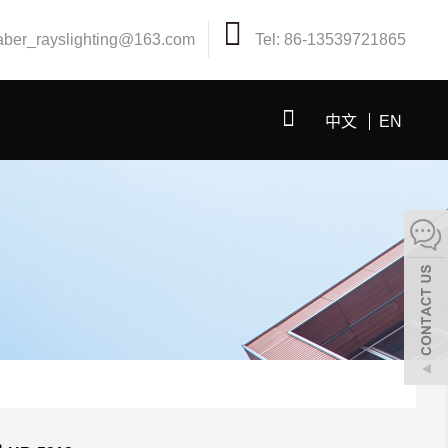
aber_rayslighting@163.com
Tel: 86-13539721865
中文
EN