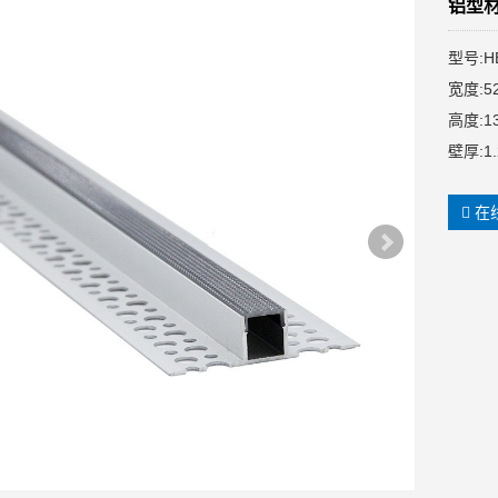
铝型材-
型号:HB
宽度:5
高度:1
壁厚:1
在