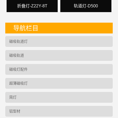
折叠灯-Z22Y-8T
轨道灯-D500
导航栏目
磁吸轨道灯
磁吸轨道
磁吸灯配件
超薄磁吸灯
简灯
铝型材